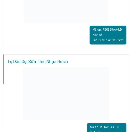
Mã sp : RE0969AA-LD
Kích cỡ :
Giá : Size: dia10x9.6cm
Lọ Dầu Gội Sữa Tắm Nhựa Resin
Mã sp : RE1425AA-LD