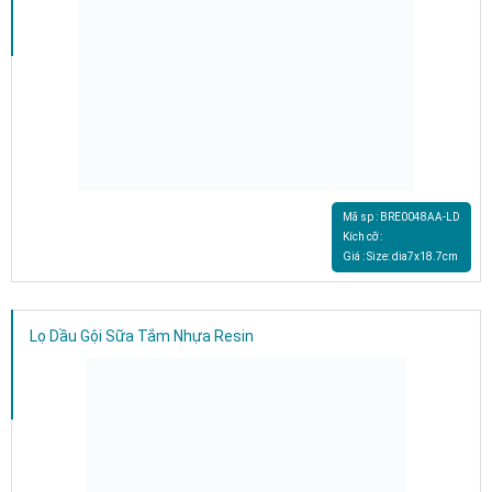
Mã sp : BRE0048AA-LD
Kích cỡ :
Giá : Size: dia7x18.7cm
Lọ Dầu Gội Sữa Tắm Nhựa Resin