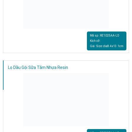
Mã sp : RE1025AA-LD
Kích cỡ :
Giá : Size: dia8.4x13.1cm
Lọ Dầu Gội Sữa Tắm Nhựa Resin