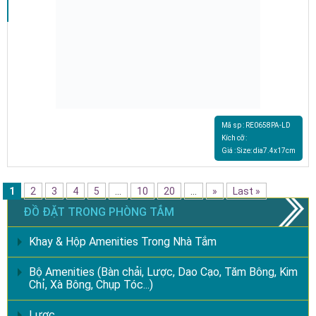
Mã sp : RE0658PA-LD
Kích cỡ :
Giá : Size: dia7.4x17cm
1
2
3
4
5
...
10
20
...
»
Last »
ĐỒ ĐẶT TRONG PHÒNG TẮM
Khay & Hộp Amenities Trong Nhà Tắm
Bộ Amenities (Bàn chải, Lược, Dao Cạo, Tăm Bông, Kim
Chỉ, Xà Bông, Chụp Tóc...)
Lược