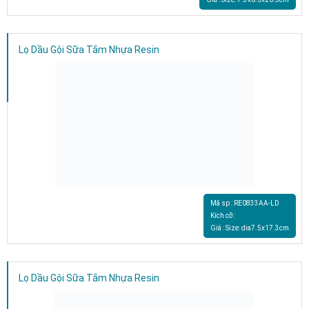
Lọ Dầu Gội Sữa Tắm Nhựa Resin
Mã sp : RE0833AA-LD
Kích cỡ :
Giá : Size: dia7.5x17.3cm
Lọ Dầu Gội Sữa Tắm Nhựa Resin