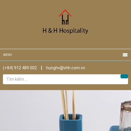
MENU
(+84) 912 489 002
hunghv@vhh.com.vn
Tìm
Tìm
kiếm
cho: