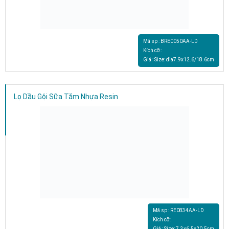
Mã sp : BRE0050AA-LD
Kích cỡ :
Giá : Size: dia7.9x12.6/18.6cm
Lọ Dầu Gội Sữa Tắm Nhựa Resin
Mã sp : RE0834AA-LD
Kích cỡ :
Giá : Size: 7.3x6.5x20.5cm