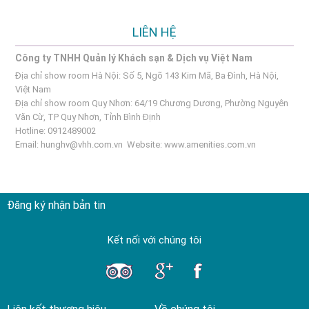
LIÊN HỆ
Công ty TNHH Quản lý Khách sạn & Dịch vụ Việt Nam
Địa chỉ show room Hà Nội: Số 5, Ngõ 143 Kim Mã, Ba Đình, Hà Nội,
Việt Nam
Địa chỉ show room Quy Nhơn: 64/19 Chương Dương, Phường Nguyên
Văn Cừ, TP Quy Nhơn, Tỉnh Bình Định
Hotline: 0912489002
Email:
hunghv@vhh.com.vn
Website:
www.amenities.com.vn
Đăng ký nhận bản tin
Kết nối với chúng tôi