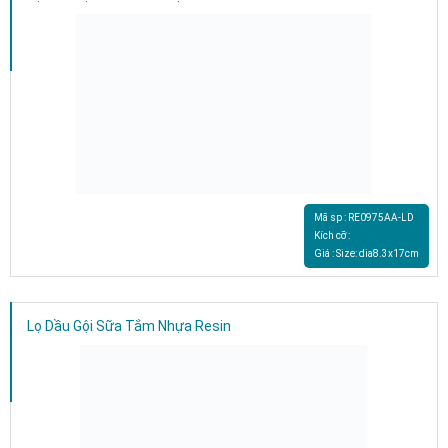
Mã sp : RE0975AA-LD
Kích cỡ :
Giá : Size: dia8.3x17cm
Lọ Dầu Gội Sữa Tắm Nhựa Resin