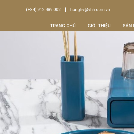
(+84) 912 489 002
hunghv@vhh.com.vn
TRANG CHỦ
GIỚI THIỆU
SẢN 