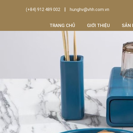
(+84) 912 489 002
hunghv@vhh.com.vn
TRANG CHỦ
GIỚI THIỆU
SẢN 