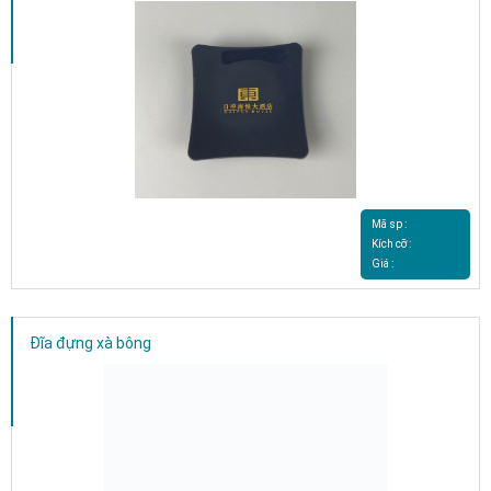
Mã sp :
Kích cỡ :
Giá :
Đĩa đựng xà bông