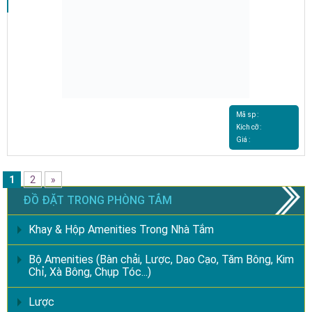
Mã sp :
Kích cỡ :
Giá :
1
2
»
ĐỒ ĐẶT TRONG PHÒNG TẮM
Khay & Hộp Amenities Trong Nhà Tắm
Bộ Amenities (Bàn chải, Lược, Dao Cạo, Tăm Bông, Kim
Chỉ, Xà Bông, Chụp Tóc...)
Lược