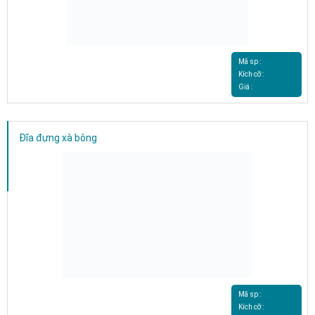
Mã sp :
Kích cỡ :
Giá :
Đĩa đựng xà bông
Mã sp :
Kích cỡ :