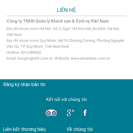
LIÊN HỆ
Công ty TNHH Quản lý Khách sạn & Dịch vụ Việt Nam
Địa chỉ show room Hà Nội: Số 5, Ngõ 143 Kim Mã, Ba Đình, Hà Nội,
Việt Nam
Địa chỉ show room Quy Nhơn: 64/19 Chương Dương, Phường Nguyên
Văn Cừ, TP Quy Nhơn, Tỉnh Bình Định
Hotline: 0912489002
Email:
hunghv@vhh.com.vn
Website:
www.amenities.com.vn
Đăng ký nhận bản tin
Kết nối với chúng tôi
Liên kết thương hiệu
Về chúng tôi