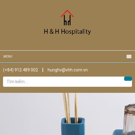
MENU
(+84) 912 489 002
hunghv@vhh.com.vn
Tìm
Tìm
kiếm
cho: