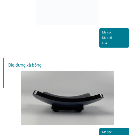
Mã sp :
Kích cỡ :
Giá :
Đĩa đựng xà bông
Mã sp :