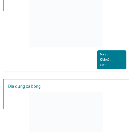
Mã sp :
Kích cỡ :
Giá :
Đĩa đựng xà bông