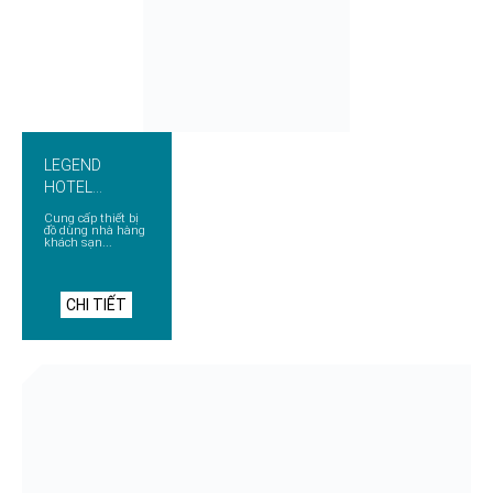
LEGEND
HOTEL
HAIPHONG
Cung cấp thiết bị
đồ dùng nhà hàng
khách sạn...
CHI TIẾT