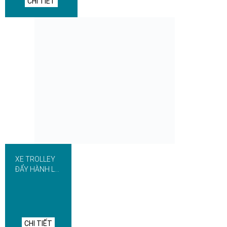
CHI TIẾT
XE TROLLEY
ĐẨY HÀNH LÝ
– ĐỒ DÙNG
BỘ PHẬN LỄ
TÂN
CHI TIẾT