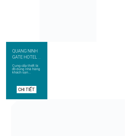
QUANG NINH
GATE HOTEL &
RESORT
Cung cấp thiết bị
đồ dùng nhà hàng
khách sạn...
CHI TIẾT