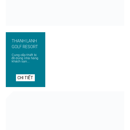
THANH LANH
GOLF RESORT
Cung cấp thiết bị
đồ dùng nhà hàng
khách sạn...
CHI TIẾT