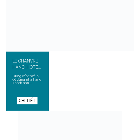
LE CHANVRE
HANOI HOTEL
& SPA
Cung cấp thiết bị
đồ dùng nhà hàng
khách sạn...
CHI TIẾT