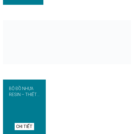
BỘ ĐỒ NHỰA
RESIN – THIẾT
BỊ KHÁCH SẠN
CHI TIẾT