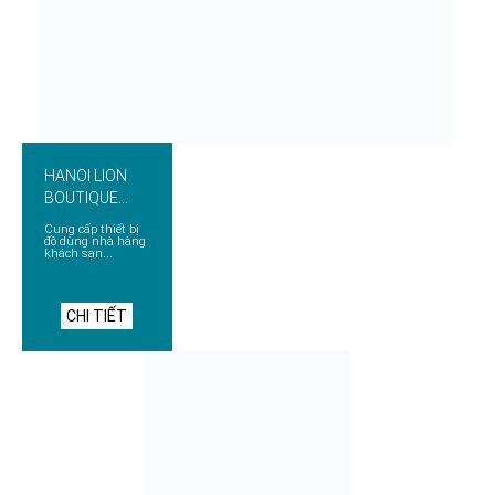
HANOI LION
BOUTIQUE
HOTEL
Cung cấp thiết bị
đồ dùng nhà hàng
khách sạn...
CHI TIẾT