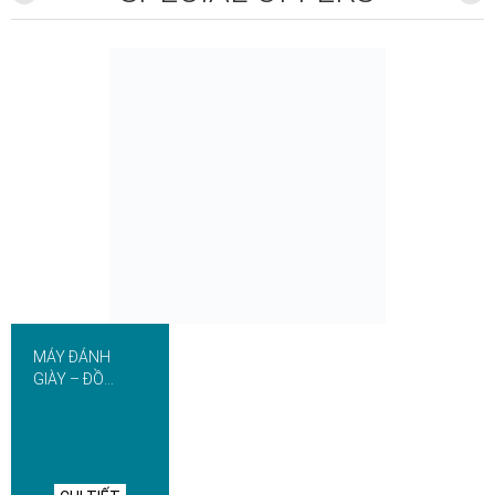
MÁY ĐÁNH
GIÀY – ĐỒ
DÙNG KHÁCH
SẠN