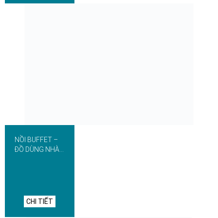
NỒI BUFFET –
ĐỒ DÙNG NHÀ
HÀNG
CHI TIẾT