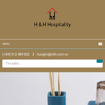
MENU
(+84) 912 489 002
hunghv@vhh.com.vn
Tìm
Tìm
kiếm
cho: