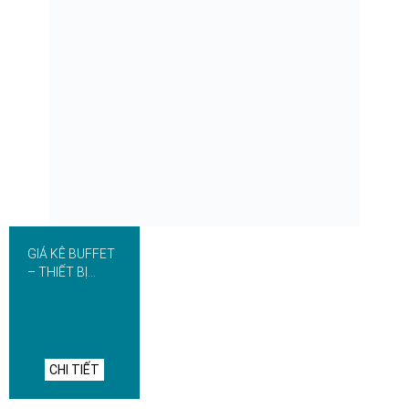
GIÁ KÊ BUFFET
– THIẾT BỊ
KHÁCH SẠN
CHI TIẾT