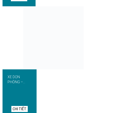
XE DỌN
PHÒNG –
THIẾT BỊ NHÀ
HÀNG KHÁCH
SẠN
CHI TIẾT