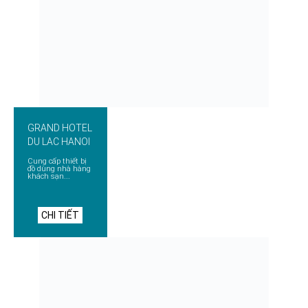
GRAND HOTEL
DU LAC HANOI
Cung cấp thiết bị
đồ dùng nhà hàng
khách sạn...
CHI TIẾT