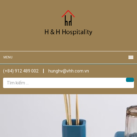
MENU
(+84) 912 489 002
hunghv@vhh.com.vn
Tìm
Tìm
kiếm
cho: