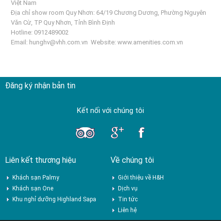
Việt Nam
Địa chỉ show room Quy Nhơn: 64/19 Chương Dương, Phường Nguyên
Văn Cừ, TP Quy Nhơn, Tỉnh Bình Định
Hotline: 0912489002
Email:
hunghv@vhh.com.vn
Website:
www.amenities.com.vn
Đăng ký nhận bản tin
Kết nối với chúng tôi
Liên kết thương hiệu
Về chúng tôi
Khách sạn Palmy
Giới thiệu về H&H
Khách sạn One
Dịch vụ
Khu nghỉ dưỡng Highland Sapa
Tin tức
Liên hệ