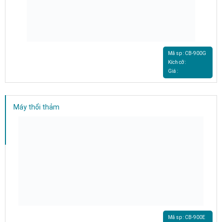
Mã sp : CB-900G
Kích cỡ :
Giá :
Máy thổi thảm
Mã sp : CB-900E