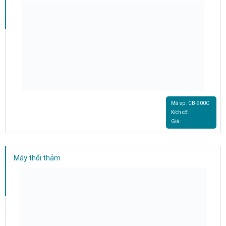
Mã sp : CB-900C
Kích cỡ :
Giá :
Máy thổi thảm