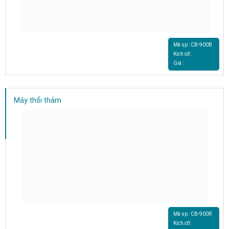
Mã sp : CB-900B
Kích cỡ :
Giá :
Máy thổi thảm
Mã sp : CB-900R
Kích cỡ :