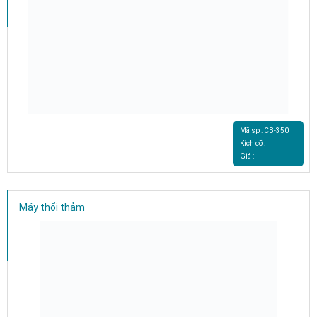
Mã sp : CB-350
Kích cỡ :
Giá :
Máy thổi thảm