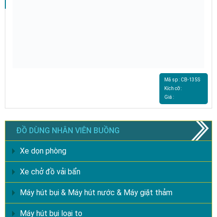
Mã sp : CB-135S
Kích cỡ :
Giá :
ĐỒ DÙNG NHÂN VIÊN BUỒNG
Xe dọn phòng
Xe chở đồ vải bẩn
Máy hút bụi & Máy hút nước & Máy giặt thảm
Máy hút bụi loại to