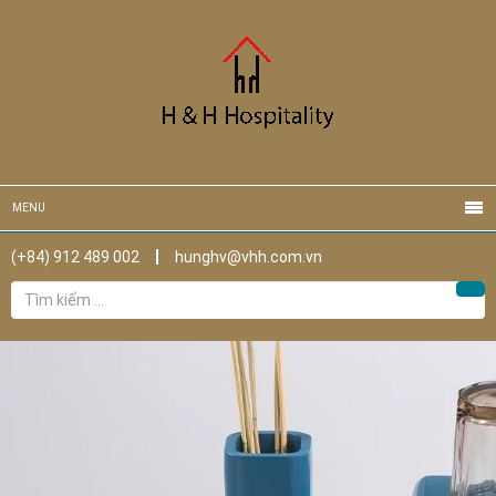
MENU
(+84) 912 489 002
hunghv@vhh.com.vn
Tìm
Tìm
kiếm
cho: