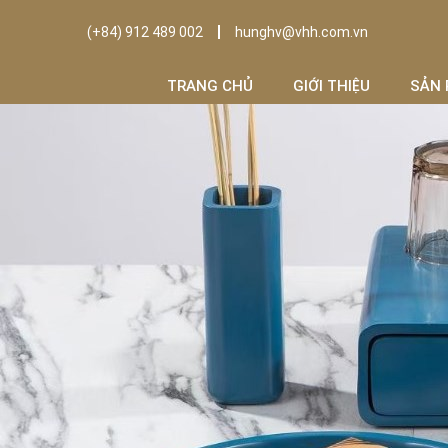
(+84) 912 489 002
hunghv@vhh.com.vn
TRANG CHỦ
GIỚI THIỆU
SẢN 