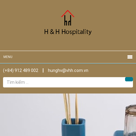
MENU
(+84) 912 489 002
hunghv@vhh.com.vn
Tìm
Tìm
kiếm
cho: