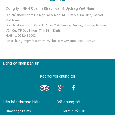
Công ty TNHH Quản lý Khách sạn & Dịch vụ Việt Nam
Địa chỉ show room Hà Nội: Số 5, Ngõ 143 Kim Mã, Ba Đình, Hà Nội,
Việt Nam
Địa chỉ show room Quy Nhơn: 64/19 Chương Dương, Phường Nguyên
Văn Cừ, TP Quy Nhơn, Tỉnh Bình Định
Hotline: 0912489002
Email:
hunghv@vhh.com.vn
Website:
www.amenities.com.vn
Đăng ký nhận bản tin
Kết nối với chúng tôi
Liên kết thương hiệu
Về chúng tôi
Khách sạn Palmy
Giới thiệu về H&H