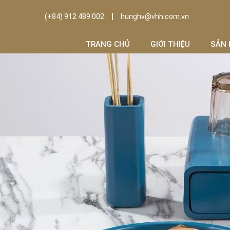
(+84) 912 489 002
hunghv@vhh.com.vn
TRANG CHỦ
GIỚI THIỆU
SẢN 