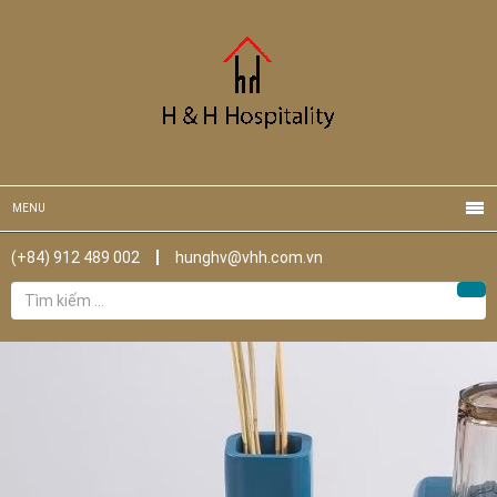
MENU
(+84) 912 489 002
hunghv@vhh.com.vn
Tìm
Tìm
kiếm
cho: