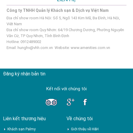
Công ty TNHH Quản lý Khách sạn & Dịch vụ Việt Nam
Địa chỉ show room Hà Nội: Số 5, Ngõ 143 Kim Mã, Ba Đình, Hà Nội,
Việt Nam
Địa chỉ show room Quy Nhơn: 64/19 Chương Dương, Phường Nguyên
Văn Cừ, TP Quy Nhơn, Tỉnh Bình Định
Hotline: 0912489002
Email:
hunghv@vhh.com.vn
Website:
www.amenities.com.vn
Đăng ký nhận bản tin
Kết nối với chúng tôi
Liên kết thương hiệu
Về chúng tôi
Khách sạn Palmy
Giới thiệu về H&H