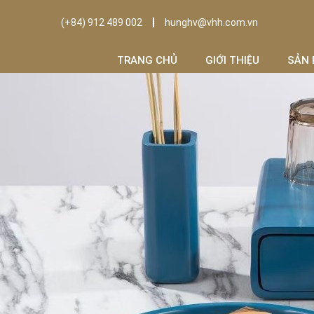
(+84) 912 489 002
hunghv@vhh.com.vn
TRANG CHỦ
GIỚI THIỆU
SẢN 