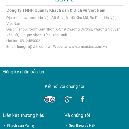
Công ty TNHH Quản lý Khách sạn & Dịch vụ Việt Nam
Địa chỉ show room Hà Nội: Số 5, Ngõ 143 Kim Mã, Ba Đình, Hà Nội,
Việt Nam
Địa chỉ show room Quy Nhơn: 64/19 Chương Dương, Phường Nguyên
Văn Cừ, TP Quy Nhơn, Tỉnh Bình Định
Hotline: 0912489002
Email:
hunghv@vhh.com.vn
Website:
www.amenities.com.vn
Đăng ký nhận bản tin
Kết nối với chúng tôi
Liên kết thương hiệu
Về chúng tôi
Khách sạn Palmy
Giới thiệu về H&H