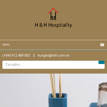
MENU
(+84) 912 489 002
hunghv@vhh.com.vn
Tìm
Tìm
kiếm
cho: