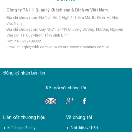
Công ty TNHH Quản lý Khách sạn & Dịch vụ Việt Nam
Địa chỉ show room Hà Nội: Số 5, Ngõ 143 Kim Mã, Ba Đình, Hà Nội,
Việt Nam
Địa chỉ show room Quy Nhơn: 64/19 Chương Dương, Phường Nguyên
Văn Cừ, TP Quy Nhơn, Tỉnh Bình Định
Hotline: 0912489002
Email:
hunghv@vhh.com.vn
Website:
www.amenities.com.vn
Đăng ký nhận bản tin
Kết nối với chúng tôi
Liên kết thương hiệu
Về chúng tôi
Khách sạn Palmy
Giới thiệu về H&H