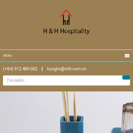
MENU
(+84) 912 489 002
hunghv@vhh.com.vn
Tìm
Tìm
kiếm
cho: