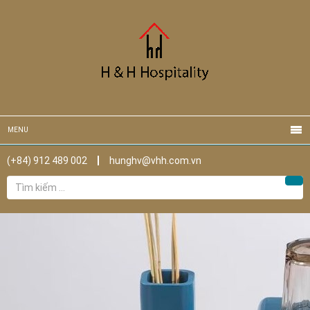
MENU
(+84) 912 489 002
hunghv@vhh.com.vn
Tìm
Tìm
kiếm
cho: