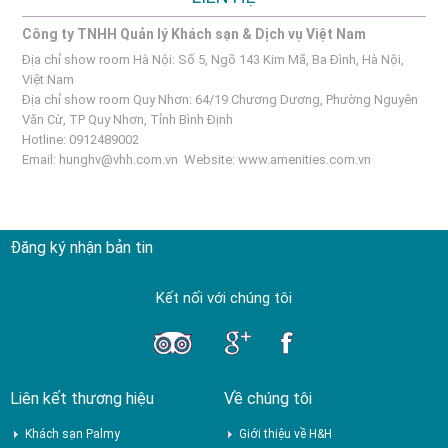
Công ty TNHH Quản lý Khách sạn & Dịch vụ Việt Nam
Địa chỉ show room Hà Nội: Số 5, Ngõ 143 Kim Mã, Ba Đình, Hà Nội,
Việt Nam
Địa chỉ show room Quy Nhơn: 64/19 Chương Dương, Phường Nguyên
Văn Cừ, TP Quy Nhơn, Tỉnh Bình Định
Hotline: 0912489002
Email:
hunghv@vhh.com.vn
Website:
www.amenities.com.vn
Đăng ký nhận bản tin
Kết nối với chúng tôi
Liên kết thương hiệu
Về chúng tôi
Khách sạn Palmy
Giới thiệu về H&H