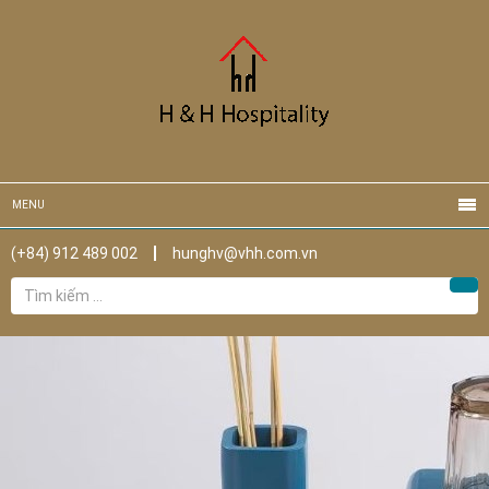
MENU
(+84) 912 489 002
hunghv@vhh.com.vn
Tìm
Tìm
kiếm
cho: