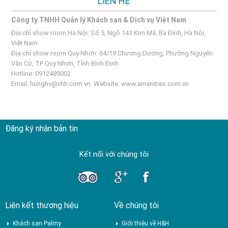
LIÊN HỆ
Công ty TNHH Quản lý Khách sạn & Dịch vụ Việt Nam
Địa chỉ show room Hà Nội: Số 5, Ngõ 143 Kim Mã, Ba Đình, Hà Nội,
Việt Nam
Địa chỉ show room Quy Nhơn: 64/19 Chương Dương, Phường Nguyên
Văn Cừ, TP Quy Nhơn, Tỉnh Bình Định
Hotline: 0912489002
Email:
hunghv@vhh.com.vn
Website:
www.amenities.com.vn
Đăng ký nhận bản tin
Kết nối với chúng tôi
Liên kết thương hiệu
Về chúng tôi
Khách sạn Palmy
Giới thiệu về H&H