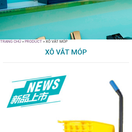
TRANG CHỦ
»
PRODUCT
»
XÔ VẮT MÓP
XÔ VẮT MÓP