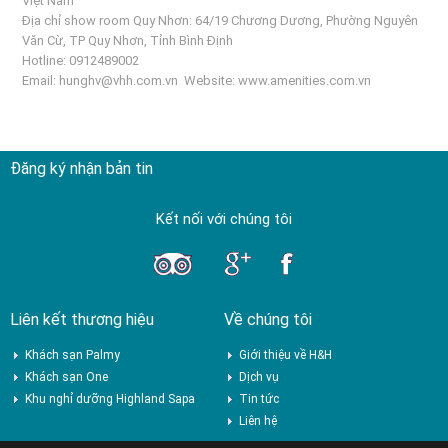
Việt Nam
Địa chỉ show room Quy Nhơn: 64/19 Chương Dương, Phường Nguyên
Văn Cừ, TP Quy Nhơn, Tỉnh Bình Định
Hotline: 0912489002
Email:
hunghv@vhh.com.vn
Website:
www.amenities.com.vn
Đăng ký nhận bản tin
Kết nối với chúng tôi
Liên kết thương hiệu
Về chúng tôi
Khách sạn Palmy
Giới thiệu về H&H
Khách sạn One
Dịch vụ
Khu nghỉ dưỡng Highland Sapa
Tin tức
Liên hệ