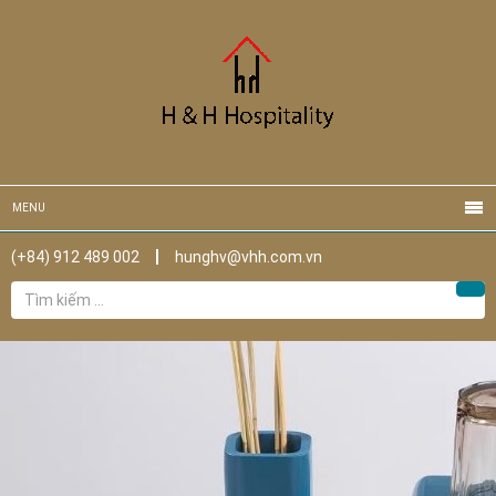
MENU
(+84) 912 489 002
hunghv@vhh.com.vn
Tìm
Tìm
kiếm
cho: