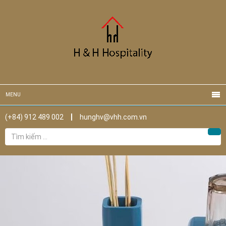
MENU
(+84) 912 489 002
hunghv@vhh.com.vn
Tìm
Tìm
kiếm
cho: