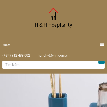
MENU
(+84) 912 489 002
hunghv@vhh.com.vn
Tìm
Tìm
kiếm
cho: