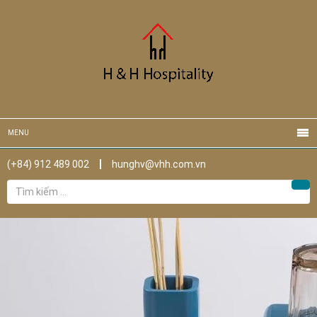
MENU
(+84) 912 489 002
hunghv@vhh.com.vn
Tìm
Tìm
kiếm
cho: