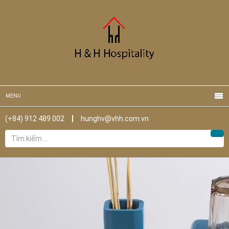
MENU
(+84) 912 489 002
hunghv@vhh.com.vn
Tìm
Tìm
kiếm
cho: