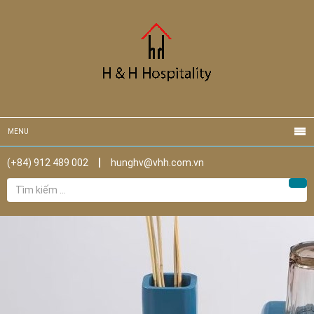
MENU
(+84) 912 489 002
hunghv@vhh.com.vn
Tìm
Tìm
kiếm
cho: