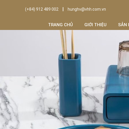
(+84) 912 489 002
hunghv@vhh.com.vn
TRANG CHỦ
GIỚI THIỆU
SẢN 