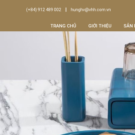
(+84) 912 489 002
hunghv@vhh.com.vn
TRANG CHỦ
GIỚI THIỆU
SẢN 