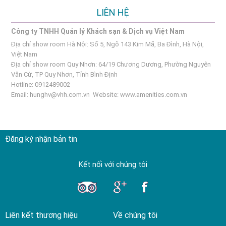
LIÊN HỆ
Công ty TNHH Quản lý Khách sạn & Dịch vụ Việt Nam
Địa chỉ show room Hà Nội: Số 5, Ngõ 143 Kim Mã, Ba Đình, Hà Nội,
Việt Nam
Địa chỉ show room Quy Nhơn: 64/19 Chương Dương, Phường Nguyên
Văn Cừ, TP Quy Nhơn, Tỉnh Bình Định
Hotline: 0912489002
Email:
hunghv@vhh.com.vn
Website:
www.amenities.com.vn
Đăng ký nhận bản tin
Kết nối với chúng tôi
Liên kết thương hiệu
Về chúng tôi