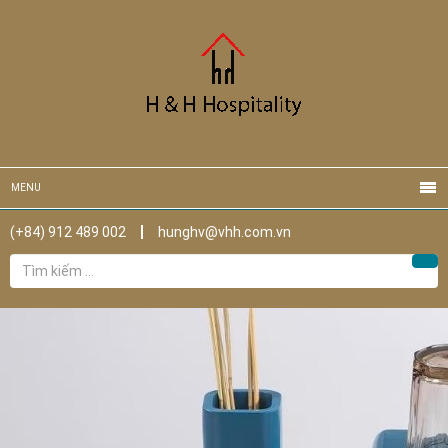
MENU
(+84) 912 489 002
hunghv@vhh.com.vn
Tìm
Tìm
kiếm
cho: