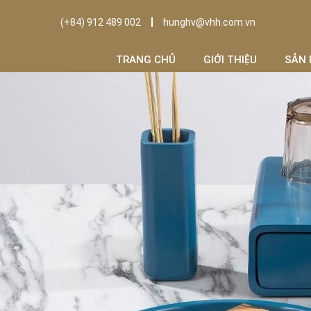
(+84) 912 489 002
hunghv@vhh.com.vn
TRANG CHỦ
GIỚI THIỆU
SẢN 