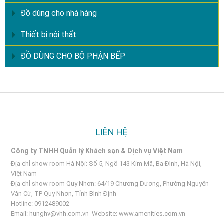
Đồ dùng cho nhà hàng
Thiết bị nội thất
ĐỒ DÙNG CHO BỘ PHẬN BẾP
LIÊN HỆ
Công ty TNHH Quản lý Khách sạn & Dịch vụ Việt Nam
Địa chỉ show room Hà Nội: Số 5, Ngõ 143 Kim Mã, Ba Đình, Hà Nội,
Việt Nam
Địa chỉ show room Quy Nhơn: 64/19 Chương Dương, Phường Nguyên
Văn Cừ, TP Quy Nhơn, Tỉnh Bình Định
Hotline: 0912489002
Email:
hunghv@vhh.com.vn
Website:
www.amenities.com.vn