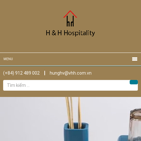
MENU
(+84) 912 489 002
hunghv@vhh.com.vn
Tìm
Tìm
kiếm
cho: