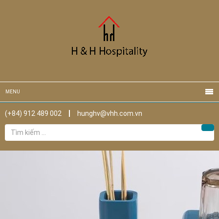
MENU
(+84) 912 489 002
hunghv@vhh.com.vn
Tìm
Tìm
kiếm
cho: