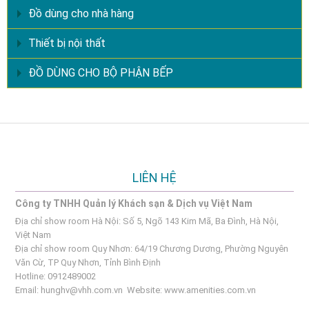
Đồ dùng cho nhà hàng
Thiết bị nội thất
ĐỒ DÙNG CHO BỘ PHẬN BẾP
LIÊN HỆ
Công ty TNHH Quản lý Khách sạn & Dịch vụ Việt Nam
Địa chỉ show room Hà Nội: Số 5, Ngõ 143 Kim Mã, Ba Đình, Hà Nội,
Việt Nam
Địa chỉ show room Quy Nhơn: 64/19 Chương Dương, Phường Nguyên
Văn Cừ, TP Quy Nhơn, Tỉnh Bình Định
Hotline: 0912489002
Email:
hunghv@vhh.com.vn
Website:
www.amenities.com.vn