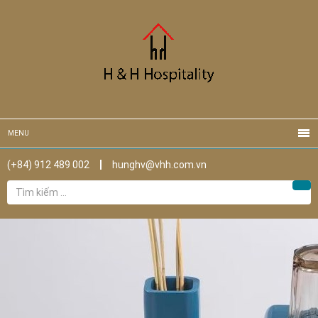
MENU
(+84) 912 489 002
hunghv@vhh.com.vn
Tìm
Tìm
kiếm
cho: