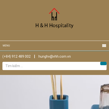
MENU
(+84) 912 489 002
hunghv@vhh.com.vn
Tìm
Tìm
kiếm
cho: