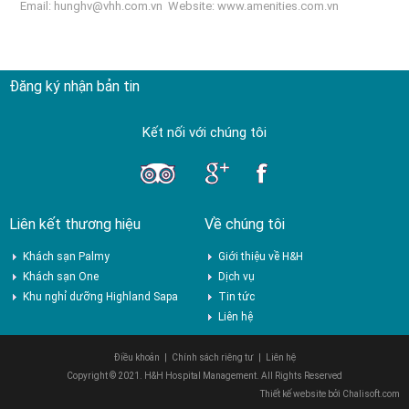
Email:
hunghv@vhh.com.vn
Website:
www.amenities.com.vn
Đăng ký nhận bản tin
Kết nối với chúng tôi
Liên kết thương hiệu
Về chúng tôi
Khách sạn Palmy
Giới thiệu về H&H
Khách sạn One
Dịch vụ
Khu nghỉ dưỡng Highland Sapa
Tin tức
Liên hệ
Điều khoản
|
Chính sách riêng tư
|
Liên hệ
Copyright © 2021. H&H Hospital Management. All Rights Reserved
Thiết kế website bởi
Chalisoft.com