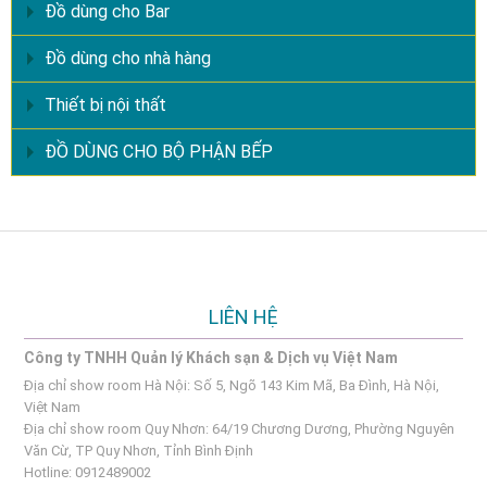
Đồ dùng cho Bar
Đồ dùng cho nhà hàng
Thiết bị nội thất
ĐỒ DÙNG CHO BỘ PHẬN BẾP
LIÊN HỆ
Công ty TNHH Quản lý Khách sạn & Dịch vụ Việt Nam
Địa chỉ show room Hà Nội: Số 5, Ngõ 143 Kim Mã, Ba Đình, Hà Nội,
Việt Nam
Địa chỉ show room Quy Nhơn: 64/19 Chương Dương, Phường Nguyên
Văn Cừ, TP Quy Nhơn, Tỉnh Bình Định
Hotline: 0912489002