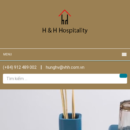
MENU
(+84) 912 489 002
hunghv@vhh.com.vn
Tìm
Tìm
kiếm
cho: