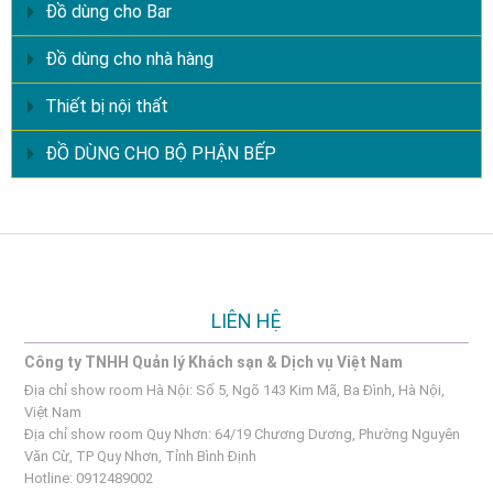
Đồ dùng cho Bar
Đồ dùng cho nhà hàng
Thiết bị nội thất
ĐỒ DÙNG CHO BỘ PHẬN BẾP
LIÊN HỆ
Công ty TNHH Quản lý Khách sạn & Dịch vụ Việt Nam
Địa chỉ show room Hà Nội: Số 5, Ngõ 143 Kim Mã, Ba Đình, Hà Nội,
Việt Nam
Địa chỉ show room Quy Nhơn: 64/19 Chương Dương, Phường Nguyên
Văn Cừ, TP Quy Nhơn, Tỉnh Bình Định
Hotline: 0912489002