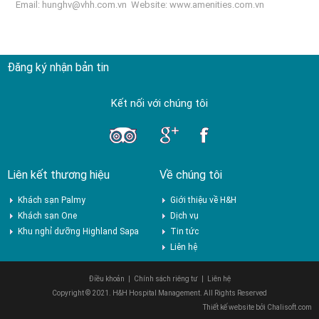
Email:
hunghv@vhh.com.vn
Website:
www.amenities.com.vn
Đăng ký nhận bản tin
Kết nối với chúng tôi
Liên kết thương hiệu
Về chúng tôi
Khách sạn Palmy
Giới thiệu về H&H
Khách sạn One
Dịch vụ
Khu nghỉ dưỡng Highland Sapa
Tin tức
Liên hệ
Điều khoản
|
Chính sách riêng tư
|
Liên hệ
Copyright © 2021. H&H Hospital Management. All Rights Reserved
Thiết kế website bởi
Chalisoft.com