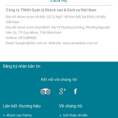
LIÊN HỆ
Công ty TNHH Quản lý Khách sạn & Dịch vụ Việt Nam
Địa chỉ show room Hà Nội: Số 5, Ngõ 143 Kim Mã, Ba Đình, Hà Nội,
Việt Nam
Địa chỉ show room Quy Nhơn: 64/19 Chương Dương, Phường Nguyên
Văn Cừ, TP Quy Nhơn, Tỉnh Bình Định
Hotline: 0912489002
Email:
hunghv@vhh.com.vn
Website:
www.amenities.com.vn
Đăng ký nhận bản tin
Kết nối với chúng tôi
Liên kết thương hiệu
Về chúng tôi
Khách sạn Palmy
Giới thiệu về H&H