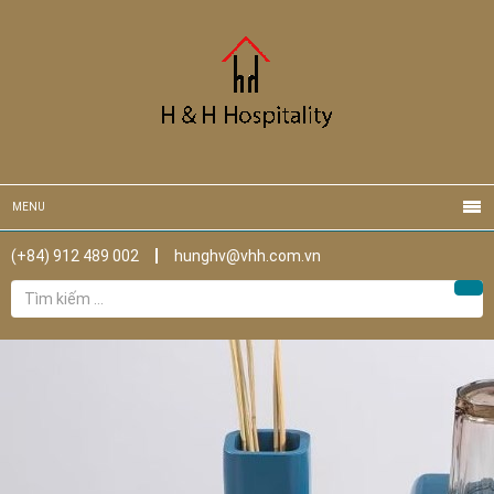
MENU
(+84) 912 489 002
hunghv@vhh.com.vn
Tìm
Tìm
kiếm
cho: