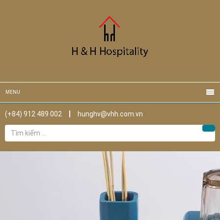
MENU
(+84) 912 489 002
hunghv@vhh.com.vn
Tìm
Tìm
kiếm
cho: