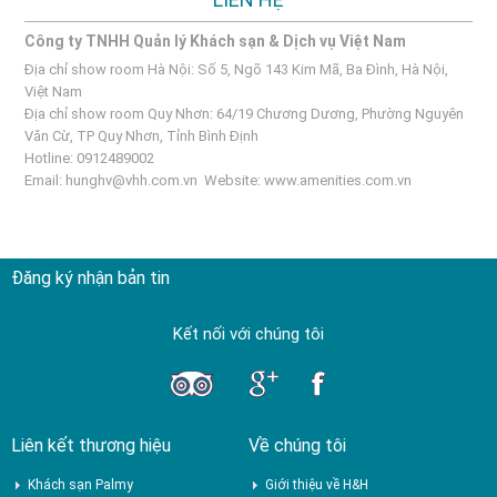
Công ty TNHH Quản lý Khách sạn & Dịch vụ Việt Nam
Địa chỉ show room Hà Nội: Số 5, Ngõ 143 Kim Mã, Ba Đình, Hà Nội,
Việt Nam
Địa chỉ show room Quy Nhơn: 64/19 Chương Dương, Phường Nguyên
Văn Cừ, TP Quy Nhơn, Tỉnh Bình Định
Hotline: 0912489002
Email:
hunghv@vhh.com.vn
Website:
www.amenities.com.vn
Đăng ký nhận bản tin
Kết nối với chúng tôi
Liên kết thương hiệu
Về chúng tôi
Khách sạn Palmy
Giới thiệu về H&H