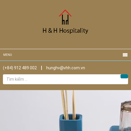
MENU
(+84) 912 489 002
hunghv@vhh.com.vn
Tìm
Tìm
kiếm
cho: