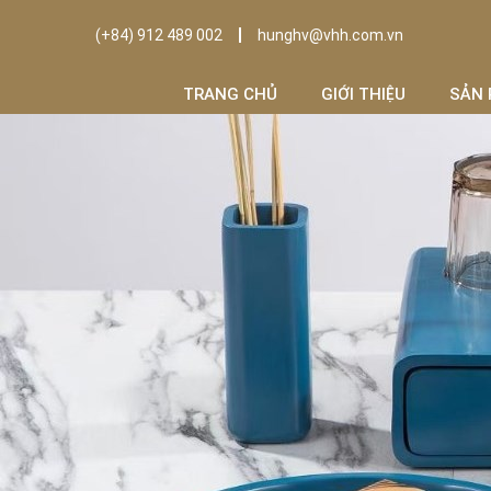
(+84) 912 489 002
hunghv@vhh.com.vn
TRANG CHỦ
GIỚI THIỆU
SẢN 