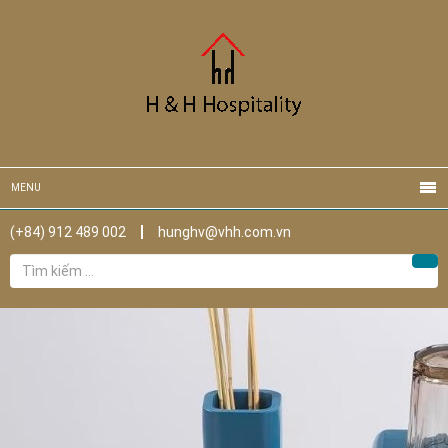
MENU
(+84) 912 489 002
hunghv@vhh.com.vn
Tìm
Tìm
kiếm
cho: