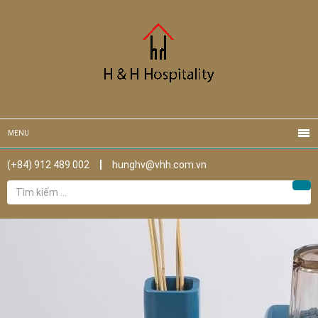
MENU
(+84) 912 489 002
hunghv@vhh.com.vn
Tìm
Tìm
kiếm
cho: