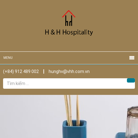
MENU
(+84) 912 489 002
hunghv@vhh.com.vn
Tìm
Tìm
kiếm
cho: