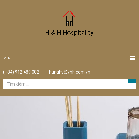
MENU
(+84) 912 489 002
hunghv@vhh.com.vn
Tìm
Tìm
kiếm
cho: