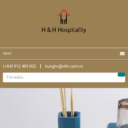
MENU
(+84) 912 489 002
hunghv@vhh.com.vn
Tìm
Tìm
kiếm
cho: