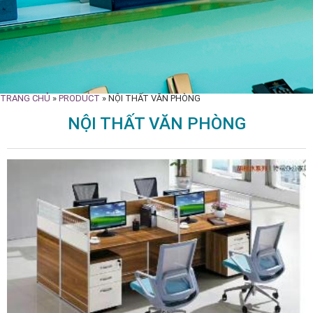
TRANG CHỦ
»
PRODUCT
»
NỘI THẤT VĂN PHÒNG
NỘI THẤT VĂN PHÒNG