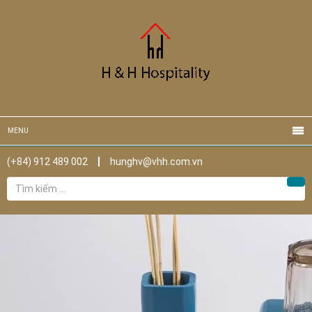
MENU
(+84) 912 489 002
hunghv@vhh.com.vn
Tìm
Tìm
kiếm
cho: