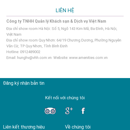
LIÊN HỆ
Công ty TNHH Quản lý Khách sạn & Dịch vụ Việt Nam
Địa chỉ show room Hà Nội: Số 5, Ngõ 143 Kim Mã, Ba Đình, Hà Nội,
Việt Nam
Địa chỉ show room Quy Nhơn: 64/19 Chương Dương, Phường Nguyên
Văn Cừ, TP Quy Nhơn, Tỉnh Bình Định
Hotline: 0912489002
Email:
hunghv@vhh.com.vn
Website:
www.amenities.com.vn
Đăng ký nhận bản tin
Kết nối với chúng tôi
Liên kết thương hiệu
Về chúng tôi