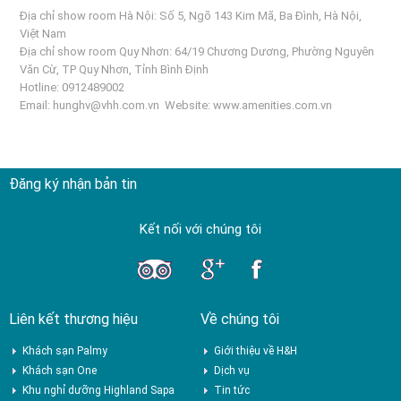
Địa chỉ show room Hà Nội: Số 5, Ngõ 143 Kim Mã, Ba Đình, Hà Nội,
Việt Nam
Địa chỉ show room Quy Nhơn: 64/19 Chương Dương, Phường Nguyên
Văn Cừ, TP Quy Nhơn, Tỉnh Bình Định
Hotline: 0912489002
Email:
hunghv@vhh.com.vn
Website:
www.amenities.com.vn
Đăng ký nhận bản tin
Kết nối với chúng tôi
Liên kết thương hiệu
Về chúng tôi
Khách sạn Palmy
Giới thiệu về H&H
Khách sạn One
Dịch vụ
Khu nghỉ dưỡng Highland Sapa
Tin tức