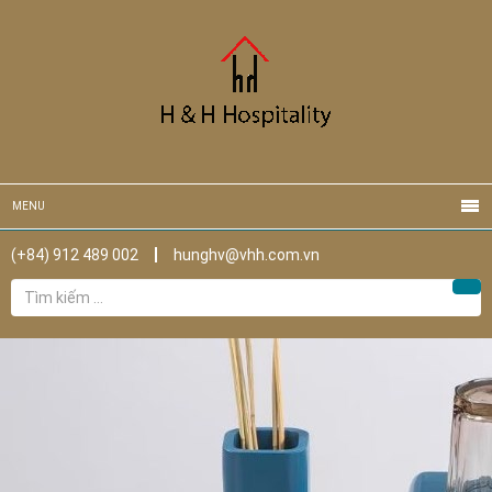
MENU
(+84) 912 489 002
hunghv@vhh.com.vn
Tìm
Tìm
kiếm
cho: