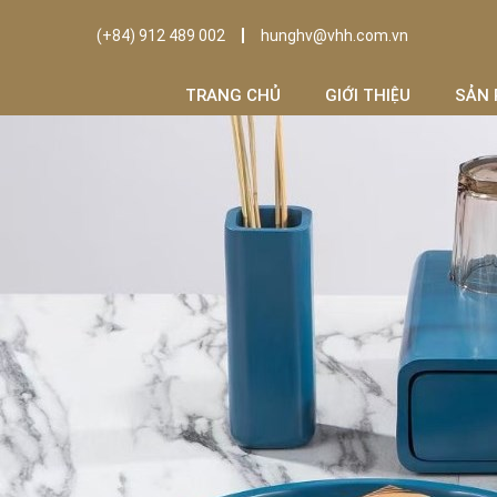
(+84) 912 489 002
hunghv@vhh.com.vn
TRANG CHỦ
GIỚI THIỆU
SẢN 