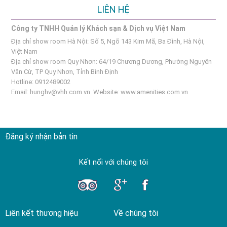
LIÊN HỆ
Công ty TNHH Quản lý Khách sạn & Dịch vụ Việt Nam
Địa chỉ show room Hà Nội: Số 5, Ngõ 143 Kim Mã, Ba Đình, Hà Nội,
Việt Nam
Địa chỉ show room Quy Nhơn: 64/19 Chương Dương, Phường Nguyên
Văn Cừ, TP Quy Nhơn, Tỉnh Bình Định
Hotline: 0912489002
Email:
hunghv@vhh.com.vn
Website:
www.amenities.com.vn
Đăng ký nhận bản tin
Kết nối với chúng tôi
Liên kết thương hiệu
Về chúng tôi