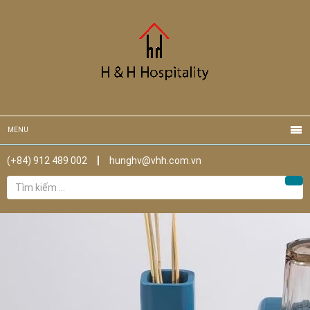
MENU
(+84) 912 489 002
hunghv@vhh.com.vn
Tìm
Tìm
kiếm
cho: