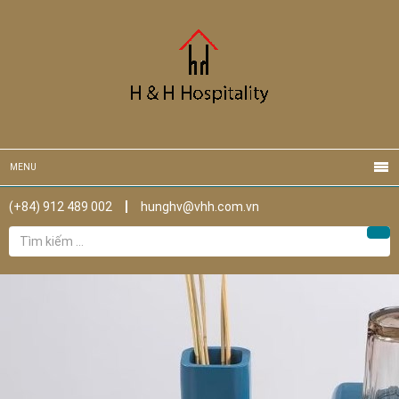
MENU
(+84) 912 489 002
hunghv@vhh.com.vn
Tìm
Tìm
kiếm
cho: