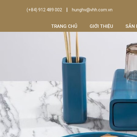
(+84) 912 489 002
hunghv@vhh.com.vn
TRANG CHỦ
GIỚI THIỆU
SẢN 