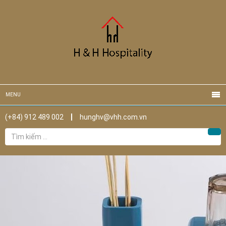
MENU
(+84) 912 489 002
hunghv@vhh.com.vn
Tìm
Tìm
kiếm
cho: