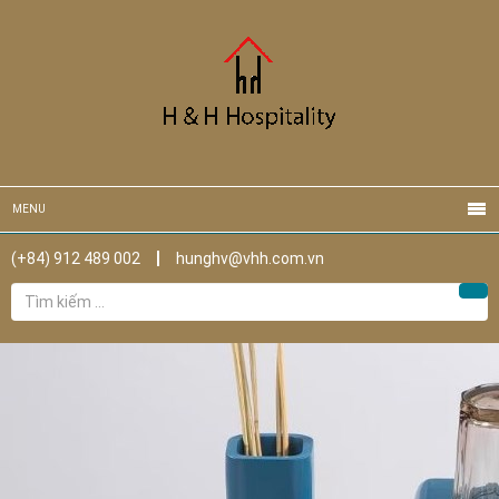
MENU
(+84) 912 489 002
hunghv@vhh.com.vn
Tìm
Tìm
kiếm
cho: