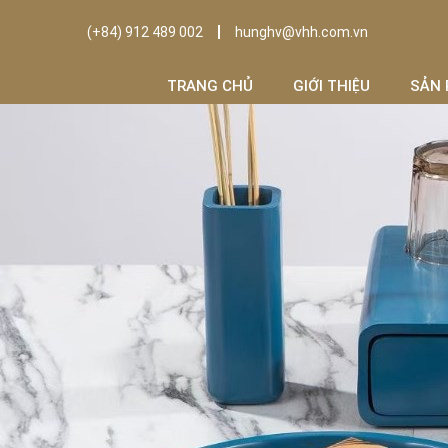
(+84) 912 489 002
hunghv@vhh.com.vn
TRANG CHỦ
GIỚI THIỆU
SẢN 